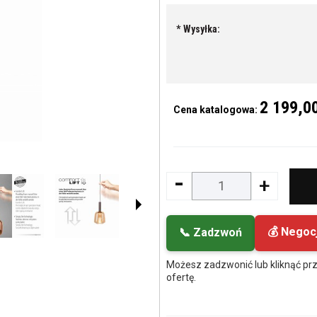
*
Wysyłka:
2 199,00
Cena katalogowa:
-
+
💰 Negoc
📞 Zadzwoń
Możesz zadzwonić lub kliknąć prz
ofertę.