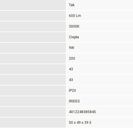
Tak
600 Lm
3000K
Ciepła
9W
200
43
43
IP20
IRIDES
4012248385845
50 x 49 x 39.5