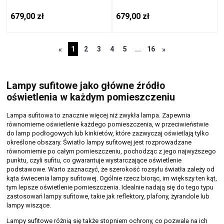
6354-95
6354-18
679,00 zł
679,00 zł
1
2
3
4
5
...
16
«
»
Lampy sufitowe jako główne źródło
oświetlenia w każdym pomieszczeniu
Lampa sufitowa to znacznie więcej niż zwykła lampa. Zapewnia
równomierne oświetlenie każdego pomieszczenia, w przeciwieństwie
do lamp podłogowych lub kinkietów, które zazwyczaj oświetlają tylko
określone obszary. Światło lampy sufitowej jest rozprowadzane
równomiernie po całym pomieszczeniu, pochodząc z jego najwyższego
punktu, czyli sufitu, co gwarantuje wystarczające oświetlenie
podstawowe. Warto zaznaczyć, że szerokość rozsyłu światła zależy od
kąta świecenia lampy sufitowej. Ogólnie rzecz biorąc, im większy ten kąt,
tym lepsze oświetlenie pomieszczenia. Idealnie nadają się do tego typu
zastosowań lampy sufitowe, takie jak reflektory, plafony, żyrandole lub
lampy wiszące.
Lampy sufitowe różnią się także stopniem ochrony, co pozwala na ich