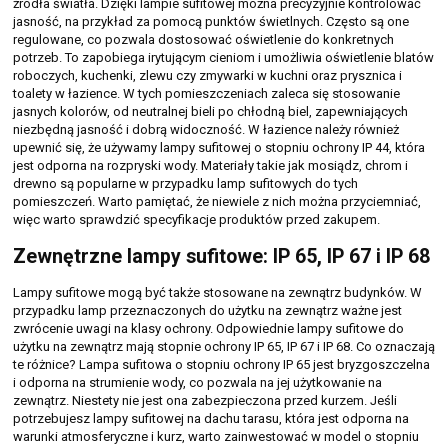
źródła światła. Dzięki lampie sufitowej można precyzyjnie kontrolować
jasność, na przykład za pomocą punktów świetlnych. Często są one
regulowane, co pozwala dostosować oświetlenie do konkretnych
potrzeb. To zapobiega irytującym cieniom i umożliwia oświetlenie blatów
roboczych, kuchenki, zlewu czy zmywarki w kuchni oraz prysznica i
toalety w łazience. W tych pomieszczeniach zaleca się stosowanie
jasnych kolorów, od neutralnej bieli po chłodną biel, zapewniających
niezbędną jasność i dobrą widoczność. W łazience należy również
upewnić się, że używamy lampy sufitowej o stopniu ochrony IP 44, która
jest odporna na rozpryski wody. Materiały takie jak mosiądz, chrom i
drewno są popularne w przypadku lamp sufitowych do tych
pomieszczeń. Warto pamiętać, że niewiele z nich można przyciemniać,
więc warto sprawdzić specyfikacje produktów przed zakupem.
Zewnętrzne lampy sufitowe: IP 65, IP 67 i IP 68
Lampy sufitowe mogą być także stosowane na zewnątrz budynków. W
przypadku lamp przeznaczonych do użytku na zewnątrz ważne jest
zwrócenie uwagi na klasy ochrony. Odpowiednie lampy sufitowe do
użytku na zewnątrz mają stopnie ochrony IP 65, IP 67 i IP 68. Co oznaczają
te różnice? Lampa sufitowa o stopniu ochrony IP 65 jest bryzgoszczelna
i odporna na strumienie wody, co pozwala na jej użytkowanie na
zewnątrz. Niestety nie jest ona zabezpieczona przed kurzem. Jeśli
potrzebujesz lampy sufitowej na dachu tarasu, która jest odporna na
warunki atmosferyczne i kurz, warto zainwestować w model o stopniu