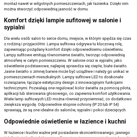
montaż nawet w wilgotnych pomieszczeniach, jak łazienka. Dzięki nim
można stworzyć odpowiednią jasność w domu.
Komfort dzięki lampie sufitowej w salonie i
sypialni
Dla wielu osób salon to serce domu, miejsce, w którym spędza się czas
z rodziną i przyjaciółmi. Lampa sufitowa odgrywa tu kluczową rolę,
zapewniając pożądany komfort dzięki odpowiedniemu oświetleniu.
Lampy sufitowe emitują równomierne światło, tworząc odpowiednią
atmosferę w całym pomieszczeniu. W salonie oraz w sypialni, jako
oświetlenie podstawowe, najlepiej sprawdza się ciepłe, białe światło.
Jasne światło o zimnej barwie może być uciążliwe i należy go unikać w
pomieszczeniach mieszkalnych. Lampy sufitowe LED to doskonałe
rozwiązanie, łączące estetyczny design z innowacyjnymi funkcjami
technicznymi. Pozwalają one regulować kolor światła za pomocą pilota,
aplikacji lub sterowania głosowego, co zapewnia komfort użytkowania.
Wiele lamp sufitowych LED można również przyciemniać, co dodatkowo
zwiększa wygodę. Odpowiednie stopnie ochrony (IP 20 lub IP 54)
sprawiają, że są one idealne do salonów, sypialni i pokoi dziecięcych.
Odpowiednie oświetlenie w łazience i kuchni
W łazience i kuchni ważne jest posiadanie skoncentrowanego, jasnego