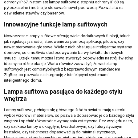
ochrony IP 67. Natomiast lampy sufitowe o stopniu ochrony IP 68 są
pyłoszczelne i można je stosować nawet pod wodą. Pozwala to na
oświetlenie stawów czy basenów.
Innowacyjne funkcje lamp sufitowych
Nowoczesne lampy sufitowe oferują wiele dodatkowych funkcji, takich
jak regulacja jasności, sterowanie za pomocą aplikacji, pilotów, czy
nawet sterowanie głosowe. Wiele z nich obsługuje inteligentne systemy
domowe, co umożliwia dostosowywanie barwy światła do różnych
sytuacji. Dzięki temu można łatwo stworzyć odpowiedni nastrój świetlny,
idealny na różne okazje. Warto również zauważyć, że wiele lamp
sufitowych jest kompatybilnych z bezprzewodowym standardem
ZigBee, co pozwala na integrację z istniejącymi systemami
inteligentnego domu.
Lampa sufitowa pasująca do każdego stylu
wnętrza
Lampy sufitowe, pełniąc rolę głównego źródła światła, mają szeroki
wybór wzorów i materiałów, co pozwala dopasować je do każdego stylu
wnętrza i spełnić różnorodne wymagania estetyczne. Bez względu na to,
czy szukasz lampy o okrągłym, kwadratowym, czy futurystycznym
kształcie, czy też chcesz dopasować ją do minimalistycznego,
klasycznego, skandynawskiego, vintage, industrialnego stylu wnętrza –